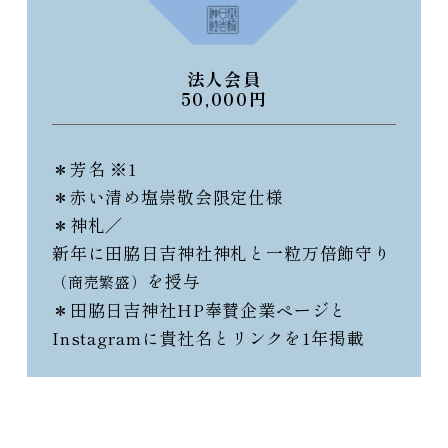
法人会員
50,000円
＊芳名 ※1
＊赤い清め塩崇敬会限定仕様
＊神札／
新年に田脇日吉神社神札と一粒万倍飾守り
を授与
（商売繁盛）
＊田脇日吉神社HP奉賛企業ページと
Instagramに貴社名とリンクを1年掲載