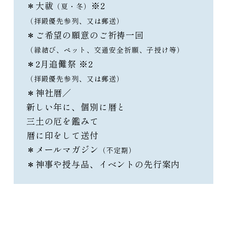
＊大祓
※2
（夏・冬）
（拝殿優先参列、又は郵送）
＊ご希望の願意のご祈祷一回
（縁結び、ペット、交通安全祈願、子授け等）
＊2月追儺祭 ※2
（拝殿優先参列、又は郵送）
＊神社暦／
新しい年に、個別に暦と
三土の厄を鑑みて
暦に印をして送付
＊メールマガジン
（不定期）
＊神事や授与品、イベントの先行案内