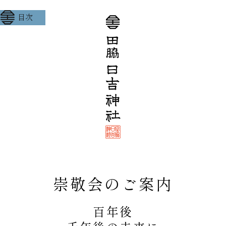
目次
由緒
祭神
十種神宝
祈祷
授与品
崇敬会のご案内
年間行事
崇敬会
百年後