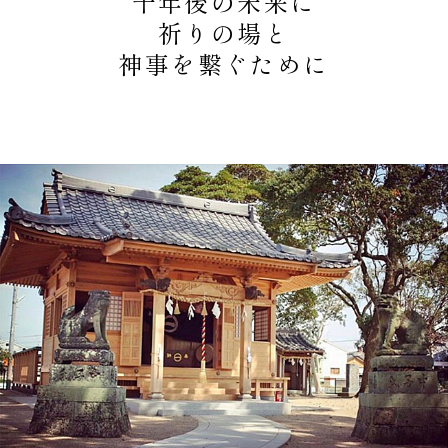
千年後の未来に
アクセス
祈りの場と
神事を繋ぐために