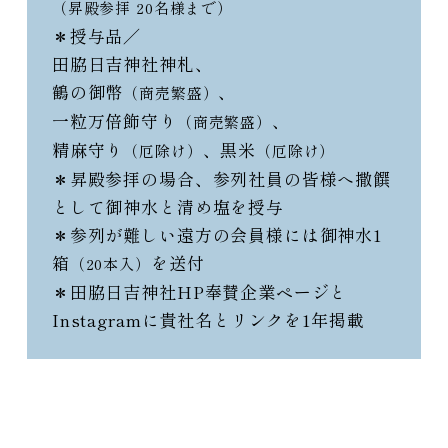
（昇殿参拝 20名様まで）
＊授与品／
田脇日吉神社神札、
鶴の御幣
、
（商売繁盛）
一粒万倍飾守り
、
（商売繁盛）
精麻守り
、黒米
（厄除け）
（厄除け）
＊昇殿参拝の場合、参列社員の皆様へ撒饌
として御神水と清め塩を授与
＊参列が難しい遠方の会員様には御神水1
箱
を送付
（20本入）
＊田脇日吉神社HP奉賛企業ページと
Instagramに貴社名とリンクを1年掲載