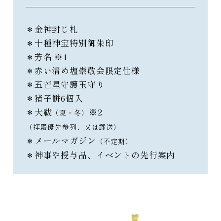
＊金神封じ札
＊十種神宝特別御朱印
＊芳名 ※1
＊赤い清め塩崇敬会限定仕様
＊五芒星守護玉守り
＊猪子餅6個入
＊大祓
※2
（夏・冬）
（拝殿優先参列、又は郵送）
＊メールマガジン
（不定期）
＊神事や授与品、イベントの先行案内