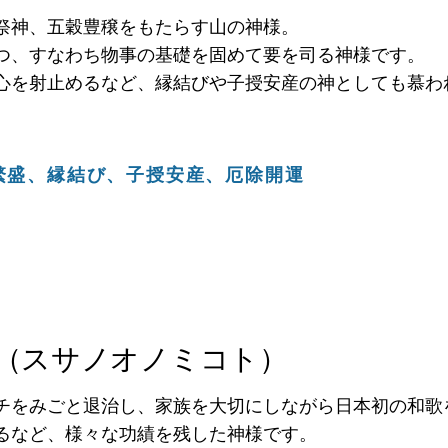
祭神、五穀豊穣をもたらす山の神様。
つ、すなわち物事の基礎を固めて要を司る神様です。
心を射止めるなど、縁結びや子授安産の神としても慕わ
繁盛、縁結び、
子授安産、厄除開運
（スサノオノミコト）
チをみごと退治し、家族を大切にしながら日本初の和歌
るなど、様々な功績を残した神様です。