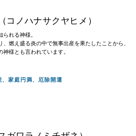
（コノハナサクヤヒメ）
知られる神様。
り、燃え盛る炎の中で無事出産を果たしたことから、
の神様とも言われています。
産、家庭円満、厄除開運
スガワラノミチザネ）