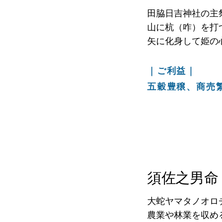
田脇日吉神社の主
山に杭（咋）を打
矢に化身して姫の
｜ご利益｜
五穀豊穣、商売
須佐之男命
大蛇ヤマタノオロ
農業や林業を収め