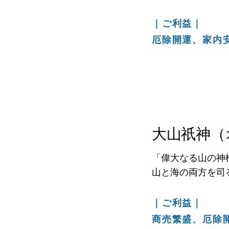
｜ご利益｜
厄除開運、家内
大山祇神（
「偉大なる山の神
山と海の両方を司
｜ご利益｜
商売繁盛、厄除