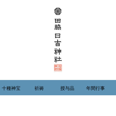
十種神宝
祈祷
授与品
年間行事