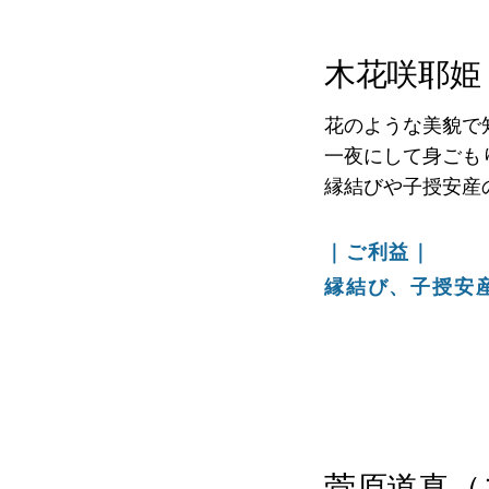
木花咲耶姫
花のような美貌で
一夜にして身ごも
縁結びや子授安産
｜ご利益｜
縁結び、子授安
菅原道真（