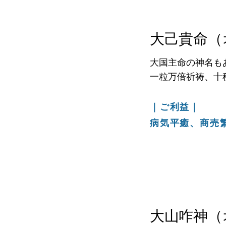
大己貴命（
大国主命の神名も
一粒万倍祈祷、十
｜ご利益｜
病気平癒、商売
大山咋神（