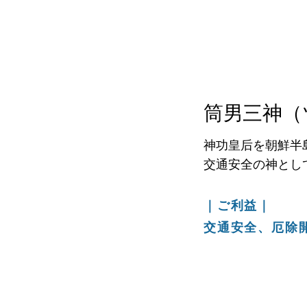
筒男三神（
神功皇后を朝鮮半
交通安全の神とし
｜ご利益｜
交通安全、厄除