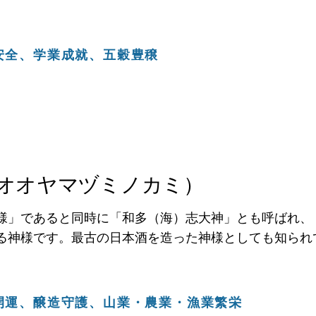
安全、学業成就、五穀豊穣
オオヤマヅミノカミ）
様」であると同時に「和多（海）志大神」とも呼ばれ、
る神様です。最古の日本酒を造った神様としても知られ
開運、醸造守護、
山業・農業・漁業繁栄